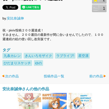
1
by.
安比奈誠伸
祝・pixiv投稿２００週達成！
すみません、２００週目の最新作が間に合いませんでしたので、１００
週連続の絵の使い回し改良版です。
タグ
九条カレン
きんいろモザイク
ラブライブ!
星空凛
ひだまりスケッチ
ゆの
次の作品
投稿作品一覧
前の作品
安比奈誠伸さんの他の作品