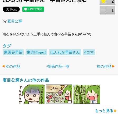
2
1
by.
夏目公輝
隕石を砕かないよう上手に掴んで食べる早苗さん(n*´ω`*n)
タグ
東風谷早苗
東方Project
ほんわか早苗さん
4コマ
次の作品
投稿作品一覧
前の作品
夏目公輝さんの他の作品
もっと見る