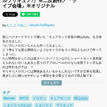
ルプリキュア♪）※二次創作／「ラ
イブ会場」※オリジナル
by.
むしとりねこ／MuShiToRiNeKo
前にベクターイラストで描いた「キュアキッス衣装の桃山ねね」を立体
化させました。
ついでにメロロンちゃんも作ってみました。
どう考えても誰も興味ないようなキャラのを３ヶ月以上もかけて作って
しまった。
ただ時間かかったのは低スペックパソコンなのとショートカット全然覚
えられないせいもあると思うのでプロレベルの人なら全部で１ヶ月もあ
れば作れるのでは…？
ギリギリメロロンには興味ある人いるかもしれないですが立体を意識し
過ぎた上に踊らせやすいよう体型を多少変えてるので別人級です。
続きを表示
タグ
Blender
3DCG
メロロン
キュアキッス
桃山ねね
しまじろうのわお!
しまじろう
プリキュア