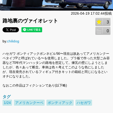
2026-04-19 17:02:44投稿
路地裏のヴァイオレット
3
0
by.
chilidog
ハセガワ ポンティアックボンネビル'66〜現在は故あってアメリカンクー
ペタイプPと呼ばれている〜を使用しました。プラ板で作った大型ごみ容
器など70年代マンハッタンの路地を想定して。煉瓦の壁にしようとしま
したが、色々あって断念。車体は色々考えてこのような色にしました
が、現在発売されているフィギュア付きキットの箱絵と同じになるとい
オチになりました。
なおこの作品はフィクションであり(以下略)
タグ
1/24
アメリカンクーペ
ポンティアック
ハセガワ