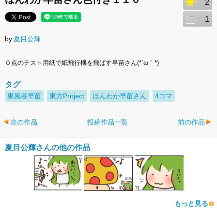
2
1
by.
夏目公輝
０点のテスト用紙で紙飛行機を飛ばす早苗さん(*´ω｀*)
タグ
東風谷早苗
東方Project
ほんわか早苗さん
4コマ
次の作品
投稿作品一覧
前の作品
夏目公輝さんの他の作品
もっと見る