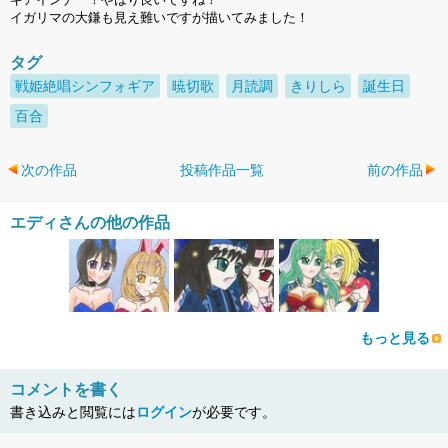
イガリマの大鎌も見え難いですが描いてみました！
タグ
戦姫絶唱シンフォギア
暁切歌
月読調
きりしら
誕生日
百合
次の作品
投稿作品一覧
前の作品
エディさんの他の作品
もっと見る
コメントを書く
書き込みと閲覧には
ログイン
が必要です。