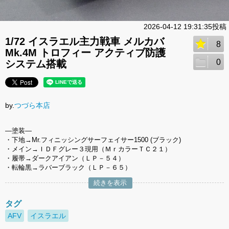
2026-04-12 19:31:35投稿
1/72 イスラエル主力戦車 メルカバ
8
Mk.4M トロフィー アクティブ防護
0
システム搭載
by.
つづら本店
―塗装―
・下地→Mr.フィニッシングサーフェイサー1500 (ブラック)
・メイン→ＩＤＦグレー３現用（ＭｒカラーＴＣ２１）
・履帯→ダークアイアン（ＬＰ－５４）
・転輪黒→ラバーブラック（ＬＰ－６５）
続きを表示
タグ
AFV
イスラエル