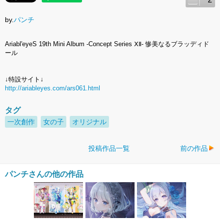
by.
パンチ
Ariabl'eyeS 19th Mini Album -Concept Series ⅩⅡ- 惨美なるブラッディド
ール
↓特設サイト↓
http://ariableyes.com/ars061.html
タグ
一次創作
女の子
オリジナル
投稿作品一覧
前の作品
パンチさんの他の作品