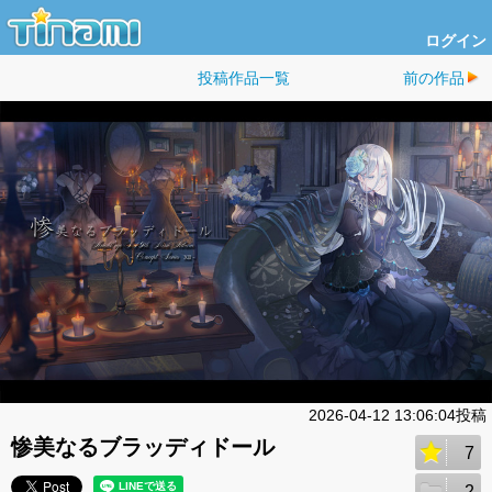
ログイン
投稿作品一覧
前の作品
2026-04-12 13:06:04投稿
惨美なるブラッディドール
7
2