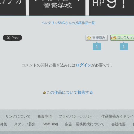
ペレグリンSMGさんの投稿作品一覧
1
1
コメントの閲覧と書き込みには
ログイン
が必要です。
この作品について報告する
リンクについて
免責事項
プライバシーポリシー
作品投稿ガイドライ
募集
スタッフ募集
Staff Blog
広告・業務提携について
会社概要