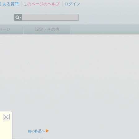
くある質問
このページのヘルプ
ログイン
セージ
設定・その他
前の作品へ