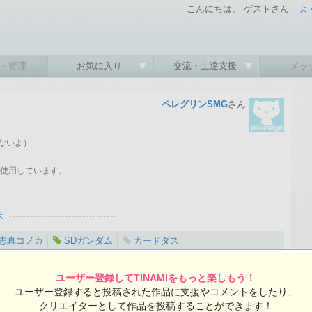
こんにちは、 ゲストさん
よ
・管理
お気に入り
交流・上達支援
メッ
ペレグリンSMG
さん
ないよ）
を使用しています。
示
志真コノカ
SDガンダム
カードダス
2026-03-22 00:01:10 投稿 ／ 1147×800ピクセル
:10 投稿
ユーザー登録してTINAMIをもっと楽しもう！
覧ユーザー数：243
ユーザー登録すると投稿された作品に支援やコメントをしたり、
ペレグリンSMGさんの投稿作品一覧
クリエイターとして作品を投稿することができます！