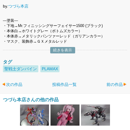
by.
つづら本店
―塗装―
・下地→Mr.フィニッシングサーフェイサー1500 (ブラック)
・本体白→ホワイトグレー（ボトムズカラー）
・本体赤→メタリックパンツァーレッド（ガリアンカラー）
・マスク、装飾赤→ＧＸメタルレッド
続きを表示
タグ
聖戦士ダンバイン
PLAMAX
次の作品
投稿作品一覧
前の作品
つづら本店さんの他の作品