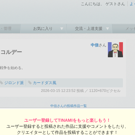
こんにちは、 ゲストさん
よ
・管理
お気に入り
交流・上達支援
メッ
中信
さん
・コルデー
命戦争を始める。
ジロンド派
カードダス風
2026-03-15 12:23:52 投稿 ／ 1120×670ピクセル
:52 投稿
覧ユーザー数：185
中信さんの投稿作品一覧
ユーザー登録してTINAMIをもっと楽しもう！
ユーザー登録すると投稿された作品に支援やコメントをしたり、
クリエイターとして作品を投稿することができます！