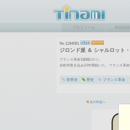
プロフィール
作品投稿
No.1184081
ジロンド派 ＆ シャルロット
フランス革命3派閥の1つ。
全欧州巻き込み23年間続いた、フランス革
世界史
歴史
フランス革命
2026-03-15 12:23
総閲覧数：185 閲
次の作品へ
1120×670ピクセル