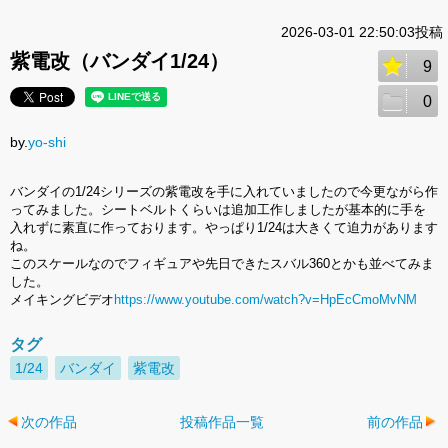
2026-03-01 22:50:03投稿
紫電改（バンダイ1/24）
9
0
by.
yo-shi
バンダイの1/24シリーズの紫電改を手に入れていましたので今更ながら作
ってみました。シートベルトくらいは追加工作しましたが基本的に手を
入れずに素直に作っております。やっぱり1/24は大きくて迫力があります
ね。
このスケールなのでフィギュアや先日できたスバル360とかも並べてみま
した。
メイキングビデオ
https://www.youtube.com/watch?v=HpEcCmoMvNM
タグ
1/24
バンダイ
紫電改
次の作品
投稿作品一覧
前の作品