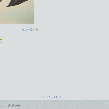
前の作品へ
ページの先頭へ
ン
利用規約