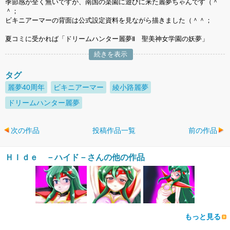
季節感が全く無いですが、南国の楽園に遊びに来た麗夢ちゃんです（＾
＾；
ビキニアーマーの背面は公式設定資料を見ながら描きました（＾＾；
夏コミに受かれば「ドリームハンター麗夢Ⅱ 聖美神女学園の妖夢」
続きを表示
タグ
麗夢40周年
ビキニアーマー
綾小路麗夢
ドリームハンター麗夢
次の作品
投稿作品一覧
前の作品
ＨＩｄｅ －ハイド－さんの他の作品
もっと見る