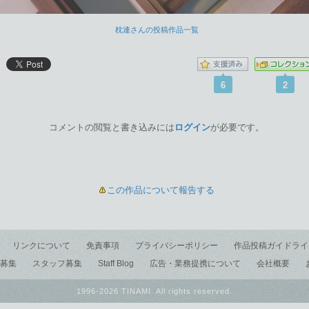
枕連さんの投稿作品一覧
6
2
コメントの閲覧と書き込みには
ログイン
が必要です。
この作品について報告する
リンクについて
免責事項
プライバシーポリシー
作品投稿ガイドライ
募集
スタッフ募集
Staff Blog
広告・業務提携について
会社概要
1996-2026 TINAMI. All rights reserved.