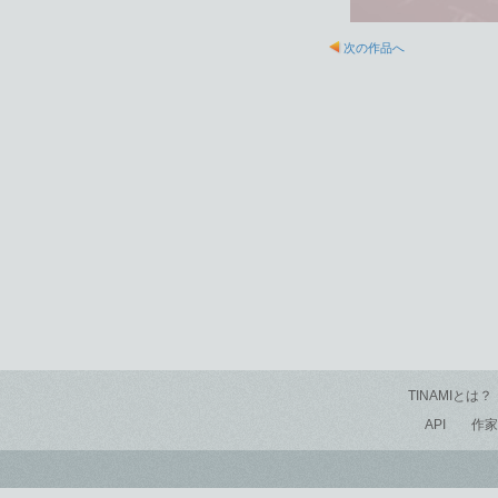
次の作品へ
TINAMIとは？
API
作家