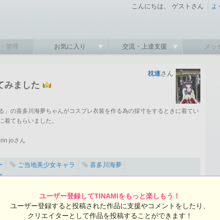
こんにちは、 ゲストさん
よ
・管理
お気に入り
交流・上達支援
メッ
枕連
さん
てみました
る」の喜多川海夢ちゃんがコスプレ衣装を作る為の採寸をするときに着てい
に着てもらいました。
n joさん
ー
ご当地美少女キャラ
喜多川海夢
着
2026-02-20 08:27:50 投稿 ／ 1280×810ピクセル
ユーザー登録してTINAMIをもっと楽しもう！
:50 投稿
ユーザー登録すると投稿された作品に支援やコメントをしたり、
覧ユーザー数：295
枕連さんの投稿作品一覧
クリエイターとして作品を投稿することができます！