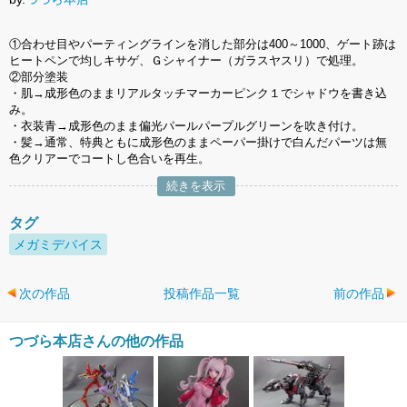
①合わせ目やパーティングラインを消した部分は400～1000、ゲート跡は
ヒートペンで均しキサゲ、Ｇシャイナー（ガラスヤスリ）で処理。
②部分塗装
・肌→成形色のままリアルタッチマーカーピンク１でシャドウを書き込
み。
・衣装青→成形色のまま偏光パールパープルグリーンを吹き付け。
・髪→通常、特典ともに成形色のままペーパー掛けで白んだパーツは無
色クリアーでコートし色合いを再生。
続きを表示
タグ
メガミデバイス
次の作品
投稿作品一覧
前の作品
つづら本店さんの他の作品