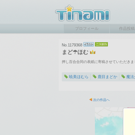
プロフィール
作品投稿
No.1179368
まど☂ほむ
押し百合合同の表紙に寄稿させていただきま
暁美ほむら
鹿目まどか
魔法
2025-12-27 15:24
総閲覧数：277 閲
次の作品へ
960×1350ピクセル