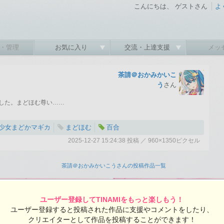
こんにちは、 ゲストさん
よ
・管理
お気に入り
交流・上達支援
メッ
茶請＠おかみかいこ
う
さん
した。まどほむ尊い……
少女まどかマギカ
まどほむ
百合
2025-12-27 15:24:38 投稿 ／ 960×1350ピクセル
:38 投稿
覧ユーザー数：276
茶請＠おかみかいこうさんの投稿作品一覧
ユーザー登録してTINAMIをもっと楽しもう！
ユーザー登録すると投稿された作品に支援やコメントをしたり、
クリエイターとして作品を投稿することができます！