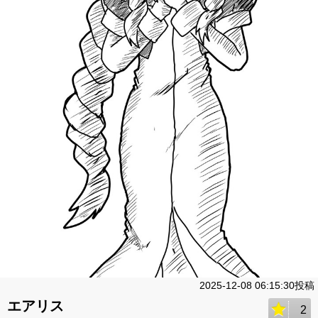
2025-12-08 06:15:30投稿
エアリス
2