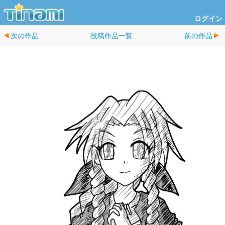
ログイン
次の作品
投稿作品一覧
前の作品