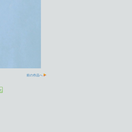
前の作品へ