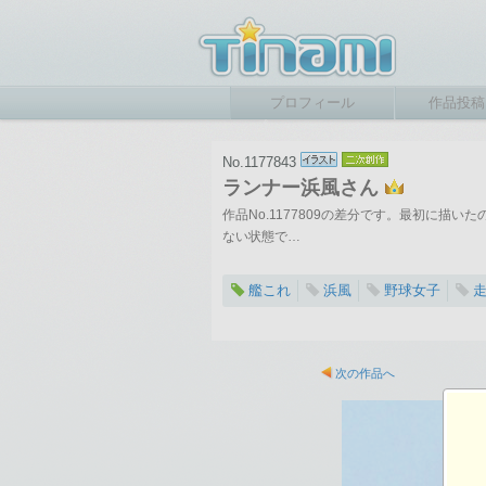
プロフィール
作品投稿
No.1177843
ランナー浜風さん
作品No.1177809の差分です。最初に
ない状態で…
艦これ
浜風
野球女子
2025-11-30 19:33
総閲覧数：216 閲
次の作品へ
2035×3414ピクセル