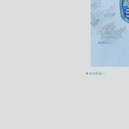
次の作品へ