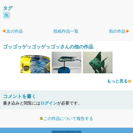
タグ
魚
次の作品
投稿作品一覧
前の作品
ゴッゴッゲッゴッゲッゴッさんの他の作品
もっと見る
コメントを書く
書き込みと閲覧には
ログイン
が必要です。
この作品について報告する