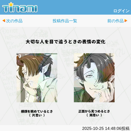
ログイン
次の作品
投稿作品一覧
前の作品
2025-10-25 14:48:06投稿