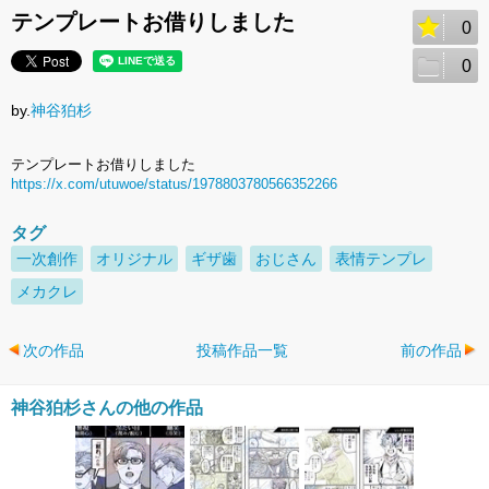
テンプレートお借りしました
0
0
by.
神谷狛杉
テンプレートお借りしました
https://x.com/utuwoe/status/1978803780566352266
タグ
一次創作
オリジナル
ギザ歯
おじさん
表情テンプレ
メカクレ
次の作品
投稿作品一覧
前の作品
神谷狛杉さんの他の作品