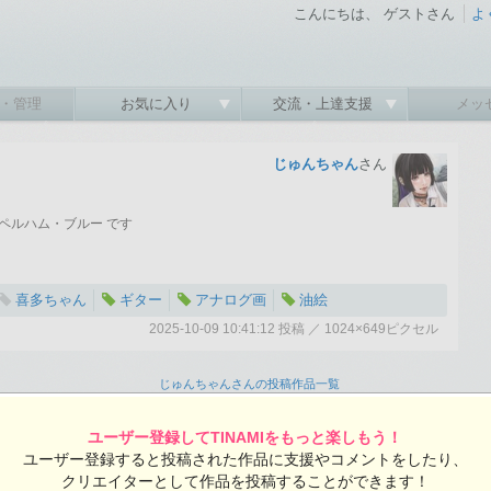
こんにちは、 ゲストさん
よ
・管理
お気に入り
交流・上達支援
メッ
じゅんちゃん
さん
DC」ペルハム・ブルー です
喜多ちゃん
ギター
アナログ画
油絵
2025-10-09 10:41:12 投稿 ／ 1024×649ピクセル
:12 投稿
覧ユーザー数：282
じゅんちゃんさんの投稿作品一覧
ユーザー登録してTINAMIをもっと楽しもう！
ユーザー登録すると投稿された作品に支援やコメントをしたり、
クリエイターとして作品を投稿することができます！