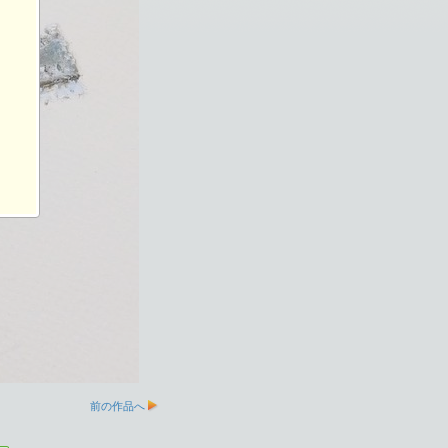
前の作品へ