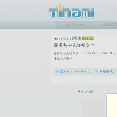
プロフィール
作品投稿
No.1175037
喜多ちゃん'sギター
喜多ちゃんのギター 「Les Paul Junior 
油絵の具製作
ぼっち・ざ・ろっく!
喜多郁代
2025-10-09 10:41
総閲覧数：282 閲
次の作品へ
1024×649ピクセル