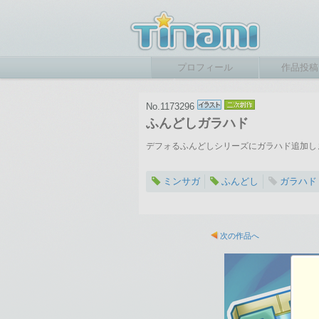
プロフィール
作品投稿
No.1173296
ふんどしガラハド
デフォるふんどしシリーズにガラハド追加し
ミンサガ
ふんどし
ガラハド
2025-09-06 10:32
総閲覧数：259 閲
次の作品へ
2150×2150ピクセル