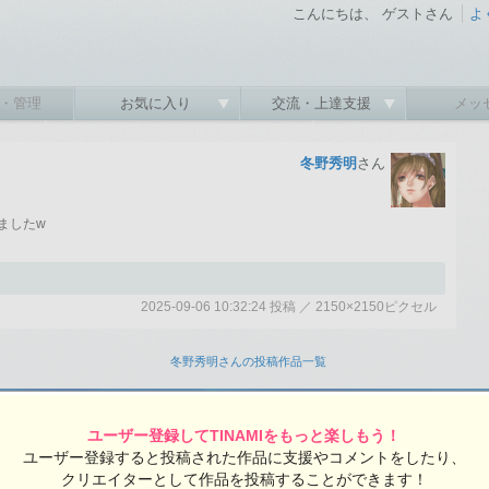
こんにちは、 ゲストさん
よ
・管理
お気に入り
交流・上達支援
メッ
冬野秀明
さん
ましたw
2025-09-06 10:32:24 投稿 ／ 2150×2150ピクセル
:24 投稿
覧ユーザー数：259
冬野秀明さんの投稿作品一覧
ユーザー登録してTINAMIをもっと楽しもう！
ユーザー登録すると投稿された作品に支援やコメントをしたり、
クリエイターとして作品を投稿することができます！