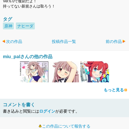
Ver.6.0で復刻だよ！
持ってない新規さんは取ろう！
タグ
原神
ナヒーダ
次の作品
投稿作品一覧
前の作品
miu_palさんの他の作品
もっと見る
コメントを書く
書き込みと閲覧には
ログイン
が必要です。
この作品について報告する