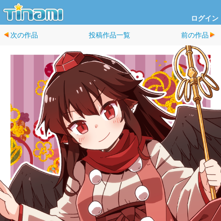
ログイン
次の作品
投稿作品一覧
前の作品