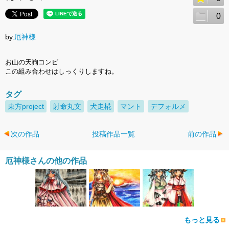
0
by.
厄神様
お山の天狗コンビ
この組み合わせはしっくりしますね。
タグ
東方project
射命丸文
犬走椛
マント
デフォルメ
次の作品
投稿作品一覧
前の作品
厄神様さんの他の作品
もっと見る