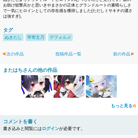
お助け狙撃兵かと思いきやまさかの正体とグランドルートの素晴らしさ
で一気にヒロインとしての存在感を獲得しました(ただしミサキチの濃さ
は強すぎ)。
タグ
ぬきたし
琴寄文乃
デフォルメ
次の作品
投稿作品一覧
前の作品
またはちさんの他の作品
もっと見る
コメントを書く
書き込みと閲覧には
ログイン
が必要です。