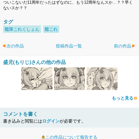
ついこないだ11周年だったはずなのに、もう12周年なんスか…？？早く
ないスか？？
タグ
艦隊これくしょん
艦これ
次の作品
投稿作品一覧
前の作品
盛児(もりじ)さんの他の作品
もっと見る
コメントを書く
書き込みと閲覧には
ログイン
が必要です。
この作品について報告する