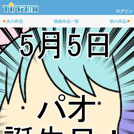
ログイン
次の作品
投稿作品一覧
前の作品