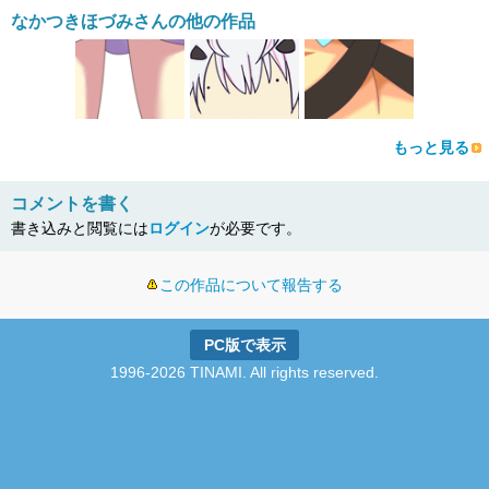
なかつきほづみさんの他の作品
もっと見る
コメントを書く
書き込みと閲覧には
ログイン
が必要です。
この作品について報告する
PC版で表示
1996-2026 TINAMI. All rights reserved.