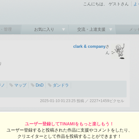
こんにちは、 ゲストさん
よ
・管理
お気に入り
交流・上達支援
メッ
clark & company
さ
ん
り
ジノ
マップ
DnD
ダンドラ
2025-01-10 01:23:25 投稿 ／ 2227×1459ピクセル
:25 投稿
覧ユーザー数：347
clark & companyさんの投稿作品一覧
ユーザー登録してTINAMIをもっと楽しもう！
ユーザー登録すると投稿された作品に支援やコメントをしたり、
クリエイターとして作品を投稿することができます！