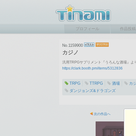
プロフィール
作品投稿
No.1159900
カジノ
汎用TRPGサプリメント『うろんな酒場』よ
https://clark.booth.pm/items/5312836
TRPG
TTRPG
酒場
カ
ダンジョンズ&ドラゴンズ
2025-01-10 01:23
総閲覧数：347 閲
次の作品へ
2227×1459ピクセル