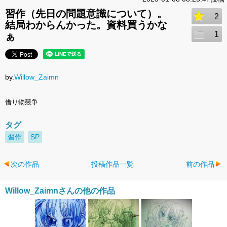
習作（先日の問題意識について）。
2
結局わからんかった。資料買うかな
1
ぁ
by.
Willow_Zaimn
借り物競争
タグ
習作
SP
次の作品
投稿作品一覧
前の作品
Willow_Zaimnさんの他の作品