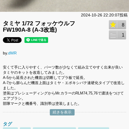
2024-10-26 22:20:07投稿
タミヤ 1/72 フォッケウルフ
8
FW190A-8 (A-3改造)
1
by.
dMR
安くて手に入りやすく、パーツ数が少なくて組み立てやすく出来が良い
タミヤのキットを改造してみました。
A-5から延長された機首は切断してプラ板で延長。
A-7から膨らんだ機首上面はタミヤ・エポキシパテ速硬化タイプで改造し
ました。
塗装はプレシェーディングからMr.カラーのRLM74,75,76で濃淡をつけて
エアブラシ。
部隊マークと機番号、識別帯は塗装しました。
続きを表示
タグ