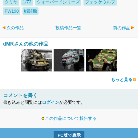
タミヤ
1/72
ウォーバードシリーズ
フォッケウルフ
FW190
戦闘機
次の作品
投稿作品一覧
前の作品
dMRさんの他の作品
もっと見る
コメントを書く
書き込みと閲覧には
ログイン
が必要です。
この作品について報告する
PC版で表示