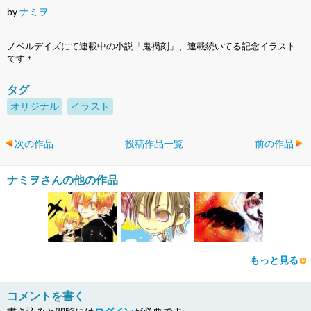
by.
ナミヲ
ノベルデイズにて連載中の小説「鬼禍刻」、連載続いてる記念イラスト
です＊
タグ
オリジナル
イラスト
次の作品
投稿作品一覧
前の作品
ナミヲさんの他の作品
もっと見る
コメントを書く