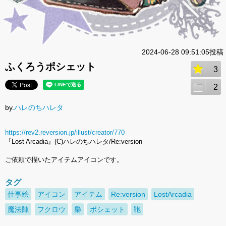
2024-06-28 09:51:05投稿
ふくろうポシェット
3
2
by.
ハレのちハレタ
https://rev2.reversion.jp/illust/creator/770
『Lost Arcadia』(C)ハレのちハレタ/Re:version
ご依頼で描いたアイテムアイコンです。
タグ
仕事絵
アイコン
アイテム
Re:version
LostArcadia
魔法陣
フクロウ
梟
ポシェット
鞄