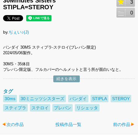
30Minutes Sisters
3
STIPLA=STEROY
0
by.
ぢぇい♪(J)
バンダイ 30MS スティプラ-ステロイ(プレバン限定)
2024/05/06製作。
30MS・35体目
プレバン限定版、フルカバーのヘルメットと言う所が面白いなと。
続きを表示
タグ
30ms
30ミニッツシスターズ
バンダイ
STIPLA
STEROY
スティプラ
ステロイ
プレバン
リシェッタ
次の作品
投稿作品一覧
前の作品