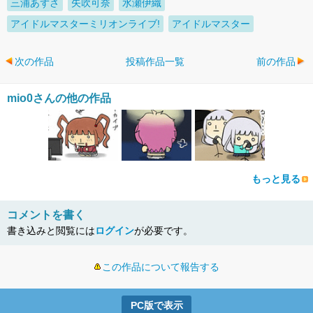
三浦あずさ
矢吹可奈
水瀬伊織
アイドルマスターミリオンライブ!
アイドルマスター
次の作品
投稿作品一覧
前の作品
mio0さんの他の作品
もっと見る
コメントを書く
書き込みと閲覧には
ログイン
が必要です。
この作品について報告する
PC版で表示