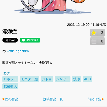
2023-12-19 00:41:19投稿
潔癖症
3
0
by.
kettle egashira
関節が割とテキトーなので360°廻る
タグ
ロボット
モニター顔
ジト目
シャワー
洗浄
AED
䄮穃擬人
次の作品
投稿作品一覧
前の作品