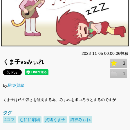
2023-11-05 00:00:06投稿
くま子vsみぃれ
3
1
by.
駒亦賀緒
くま子は己の強さを証明する為、みぃれをボコろうとするのですが……
タグ
4コマ
むにに劇場
賀緒くま子
猫神みぃれ