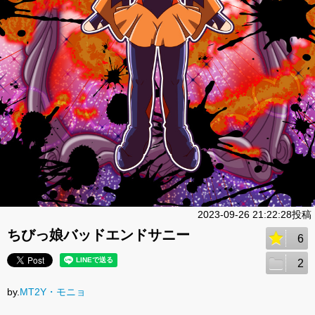
2023-09-26 21:22:28投稿
ちびっ娘バッドエンドサニー
6
2
by.
MT2Y・モニョ