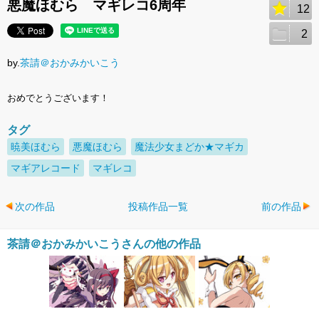
悪魔ほむら マギレコ6周年
12
2
by.
茶請＠おかみかいこう
おめでとうございます！
タグ
暁美ほむら
悪魔ほむら
魔法少女まどか★マギカ
マギアレコード
マギレコ
次の作品
投稿作品一覧
前の作品
茶請＠おかみかいこうさんの他の作品