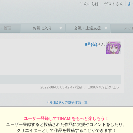
こんにちは、 ゲストさん
よ
・管理
お気に入り
交流・上達支援
メッ
8号(仮)
さん
2022-08-08 03:42:47 投稿 ／ 1096×789ピクセル
:47 投稿
覧ユーザー数：640
8号(仮)さんの投稿作品一覧
ユーザー登録してTINAMIをもっと楽しもう！
ユーザー登録すると投稿された作品に支援やコメントをしたり、
クリエイターとして作品を投稿することができます！