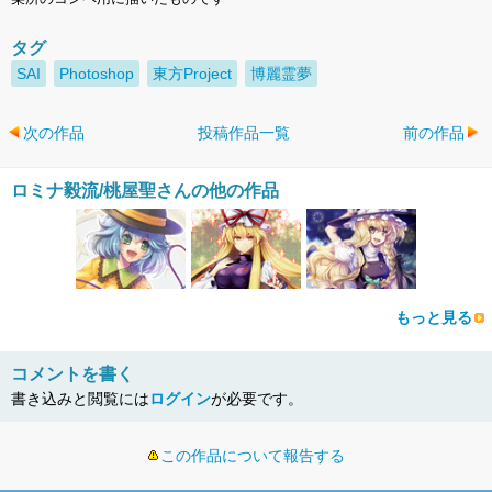
タグ
SAI
Photoshop
東方Project
博麗霊夢
次の作品
投稿作品一覧
前の作品
ロミナ毅流/桃屋聖さんの他の作品
もっと見る
コメントを書く
書き込みと閲覧には
ログイン
が必要です。
この作品について報告する