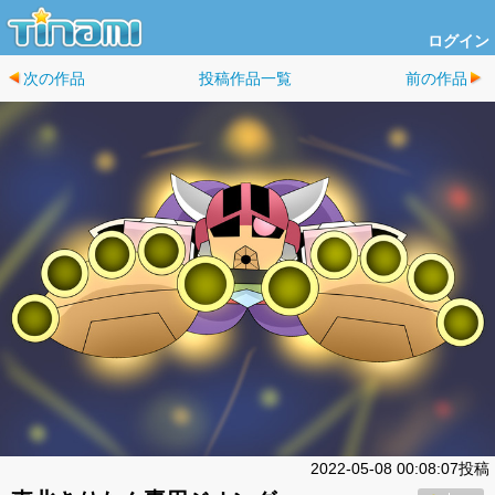
ログイン
次の作品
投稿作品一覧
前の作品
2022-05-08 00:08:07投稿