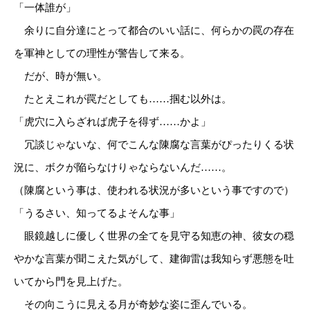
「一体誰が」
余りに自分達にとって都合のいい話に、何らかの罠の存在
を軍神としての理性が警告して来る。
だが、時が無い。
たとえこれが罠だとしても……掴む以外は。
「虎穴に入らざれば虎子を得ず……かよ」
冗談じゃないな、何でこんな陳腐な言葉がぴったりくる状
況に、ボクが陥らなけりゃならないんだ……。
（陳腐という事は、使われる状況が多いという事ですので）
「うるさい、知ってるよそんな事」
眼鏡越しに優しく世界の全てを見守る知恵の神、彼女の穏
やかな言葉が聞こえた気がして、建御雷は我知らず悪態を吐
いてから門を見上げた。
その向こうに見える月が奇妙な姿に歪んでいる。