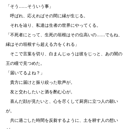
「そう……そういう事」
呼ばれ、応えればその間に縁が生じる。
それを辿り、私達は生者の世界にやってくる。
「不死者にとって、生死の垣根はその位高いの……でもね、
縁はその垣根すら超える力をくれる」
そこで言葉を切り、白まんじゅうは彼をじっと、あの闇の
王の瞳で見つめた。
「届いてるよね？」
貴方に届けと振り絞った歌声が。
友と交わしたいと酒を酌む心が。
喜んだ顔が見たいと、心を尽くして厨房に立つ人の願い
が。
共に過ごした時間を反芻するように、土を耕す人の想い