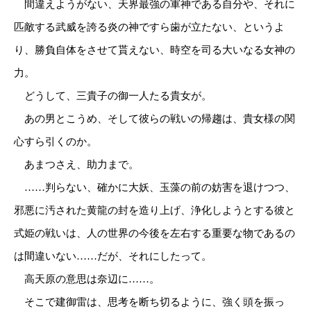
間違えようがない、天界最強の軍神である自分や、それに
匹敵する武威を誇る炎の神ですら歯が立たない、というよ
り、勝負自体をさせて貰えない、時空を司る大いなる女神の
力。
どうして、三貴子の御一人たる貴女が。
あの男とこうめ、そして彼らの戦いの帰趨は、貴女様の関
心すら引くのか。
あまつさえ、助力まで。
……判らない、確かに大妖、玉藻の前の妨害を退けつつ、
邪悪に汚された黄龍の封を造り上げ、浄化しようとする彼と
式姫の戦いは、人の世界の今後を左右する重要な物であるの
は間違いない……だが、それにしたって。
高天原の意思は奈辺に……。
そこで建御雷は、思考を断ち切るように、強く頭を振っ