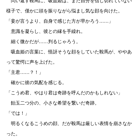
問い返す鞍馬に、吸血姫は、まだ自分を信じ切れていない
様子で、僅かに頭を振りながら悩まし気な顔を向けた。
「妾が言うより、自身で感じた方が早かろう……」
意識を凝らし、彼との縁を手繰れ。
細く微かだが……判るじゃろう。
吸血姫の言葉に、怪訝そうな顔をしていた鞍馬が、ややあ
って驚愕に声を上げた。
「主君……？！」
確かに彼の気配を感じる。
「こうめ君、やはり君は奇跡を呼んだのかもしれない」
飴玉二つ分の、小さな希望を繋いだ奇跡。
「では！」
明るくなるこうめの顔、だが鞍馬は厳しい表情を崩さなか
った。