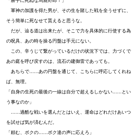
「勝手に死ぬな馬鹿野郎！」
軍神の加護を得た男が、その生を賭した戦を全うせずに、
そう簡単に死なせて貰えると思うな。
だが、辿る道は出来たが、そこで力を具体的に行使する為
の呪具、あの時を操る円盤は手元にない。
この、辛うじて繋がっているだけの状況下では、力づくで
あの庭を呼び戻すのは、流石の建御雷であっても。
あちらで……あの円盤を通じて、こちらに呼応してくれね
ば、無理。
「自身の生死の最後の一線は自分で超えるしかない……とい
う事なのか」
……過酷な戦いを選んだとはいえ、運命はどれだけあいつ
を試せば気が済むんだ。
「頼む、ボクの……ボク達の声に応えろ」