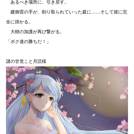
あるべき場所に、引き戻す。
建御雷の手が、削り取られていった庭に……そして彼に完
全に掛かる。
大樹の加護が再び繋がる。
「ボク達の勝ちだ！」
謎の甘党こと月読様