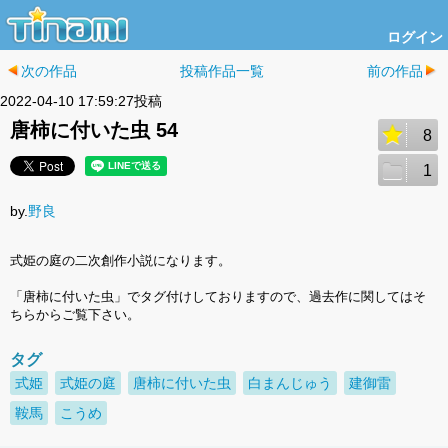
ログイン
次の作品
投稿作品一覧
前の作品
2022-04-10 17:59:27投稿
唐柿に付いた虫 54
8
1
by.
野良
式姫の庭の二次創作小説になります。
「唐柿に付いた虫」でタグ付けしておりますので、過去作に関してはそ
ちらからご覧下さい。
タグ
式姫
式姫の庭
唐柿に付いた虫
白まんじゅう
建御雷
鞍馬
こうめ