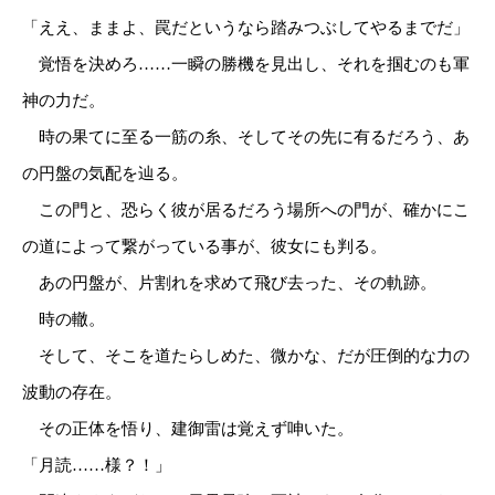
「ええ、ままよ、罠だというなら踏みつぶしてやるまでだ」
覚悟を決めろ……一瞬の勝機を見出し、それを掴むのも軍
神の力だ。
時の果てに至る一筋の糸、そしてその先に有るだろう、あ
の円盤の気配を辿る。
この門と、恐らく彼が居るだろう場所への門が、確かにこ
の道によって繋がっている事が、彼女にも判る。
あの円盤が、片割れを求めて飛び去った、その軌跡。
時の轍。
そして、そこを道たらしめた、微かな、だが圧倒的な力の
波動の存在。
その正体を悟り、建御雷は覚えず呻いた。
「月読……様？！」