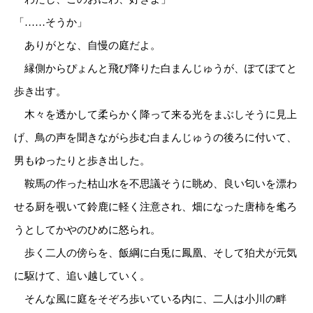
「……そうか」
ありがとな、自慢の庭だよ。
縁側からぴょんと飛び降りた白まんじゅうが、ぽてぽてと
歩き出す。
木々を透かして柔らかく降って来る光をまぶしそうに見上
げ、鳥の声を聞きながら歩む白まんじゅうの後ろに付いて、
男もゆったりと歩き出した。
鞍馬の作った枯山水を不思議そうに眺め、良い匂いを漂わ
せる厨を覗いて鈴鹿に軽く注意され、畑になった唐柿を毟ろ
うとしてかやのひめに怒られ。
歩く二人の傍らを、飯綱に白兎に鳳凰、そして狛犬が元気
に駆けて、追い越していく。
そんな風に庭をそぞろ歩いている内に、二人は小川の畔