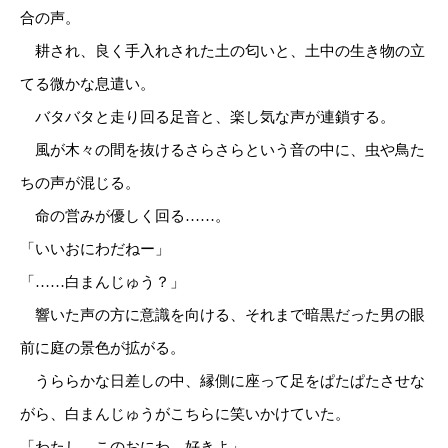
合の声。
耕され、良く手入れされた土の匂いと、土中の生き物の立
てる微かな息遣い。
バタバタと走り回る足音と、楽し気な声が連鎖する。
風が木々の間を抜けるさらさらという音の中に、虫や鳥た
ちの声が混じる。
命の営みが優しく回る……。
「いいおにわだねー」
「……白まんじゅう？」
響いた声の方に意識を向ける、それまで暗黒だった男の眼
前に庭の景色が拡がる。
うららかな日差しの中、縁側に座って足をぱたぱたさせな
がら、白まんじゅうがこちらに笑いかけていた。
「わたし、このおにわ、好きよ」