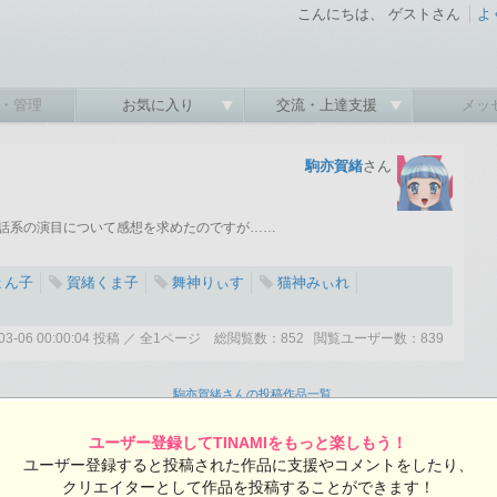
こんにちは、 ゲストさん
よ
・管理
お気に入り
交流・上達支援
メッ
駒亦賀緒
さん
話系の演目について感想を求めたのですが……
ょん子
賀緒くま子
舞神りぃす
猫神みぃれ
2-03-06 00:00:04 投稿 ／ 全1ページ 総閲覧数：852 閲覧ユーザー数：839
駒亦賀緒さんの投稿作品一覧
ユーザー登録してTINAMIをもっと楽しもう！
ユーザー登録すると投稿された作品に支援やコメントをしたり、
クリエイターとして作品を投稿することができます！