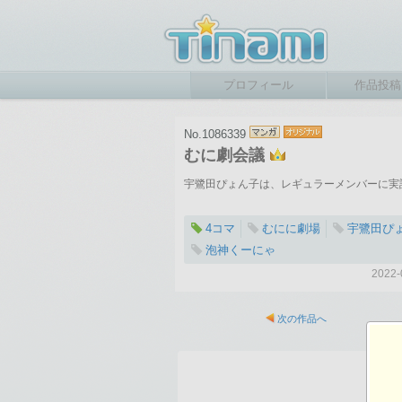
プロフィール
作品投稿
No.1086339
むに劇会議
宇鷺田ぴょん子は、レギュラーメンバーに実
4コマ
むにに劇場
宇鷺田ぴ
泡神くーにゃ
202
次の作品へ