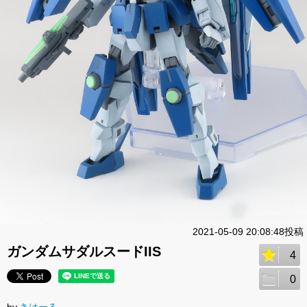
2021-05-09 20:08:48投稿
ガンダムサダルスードIIS
4
0
by.
きはーる