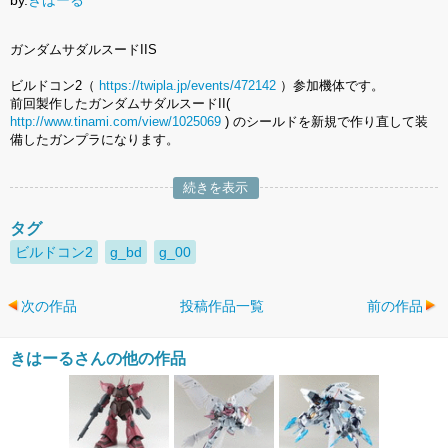
ガンダムサダルスードIIS
ビルドコン2（
https://twipla.jp/events/472142
）参加機体です。
前回製作したガンダムサダルスードII(
http://www.tinami.com/view/1025069
) のシールドを新規で作り直して装
備したガンプラになります。
続きを表示
タグ
ビルドコン2
g_bd
g_00
次の作品
投稿作品一覧
前の作品
きはーるさんの他の作品