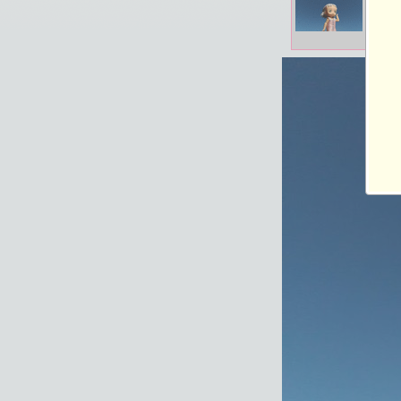
2021-04-10 18:10
総閲覧数：1812 閲
1060×596ピクセル