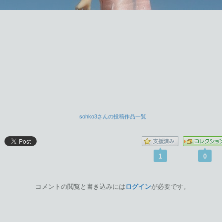
sohko3さんの投稿作品一覧
1
0
コメントの閲覧と書き込みには
ログイン
が必要です。