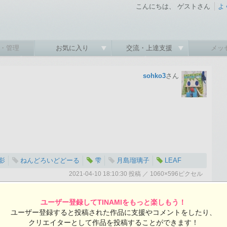
こんにちは、 ゲストさん
よ
・管理
お気に入り
交流・上達支援
メッ
sohko3
さん
影
ねんどろいどどーる
雫
月島瑠璃子
LEAF
2021-04-10 18:10:30 投稿 ／ 1060×596ピクセル
sohko3さんの投稿作品一覧
ユーザー登録してTINAMIをもっと楽しもう！
ユーザー登録すると投稿された作品に支援やコメントをしたり、
クリエイターとして作品を投稿することができます！