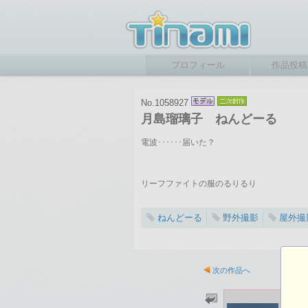
プロフィール
作品投稿
No.1058927
月島瑠璃子 ねんどーる
電波･･････届いた？
リーフファイトの服のるりるり
ねんどーる
野外撮影
屋外撮
次の作品へ