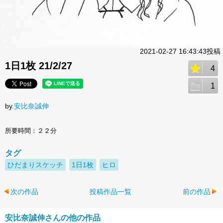
2021-02-27 16:43:43投稿
1日1枚 21/2/27
4
1
by.
安比奈誠伸
所要時間：２２分
タグ
ひだまりスケッチ
1日1枚
ヒロ
次の作品
投稿作品一覧
前の作品
安比奈誠伸さんの他の作品