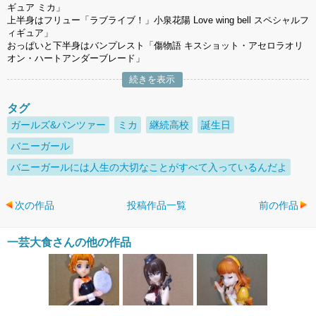
ギュア ミカ」
上半身はフリュー「ラブライブ！」小泉花陽 Love wing bell スペシャルフ
ィギュア」
おっぱいと下半身はバンプレスト「傷物語 キスショット・アセロラオリ
オン・ハートアンダーブレード」
続きを表示
タグ
ガールズ&パンツァー
ミカ
継続高校
誕生日
バニーガール
バニーガールには人生の大切なことがすべて入っているんだよ
次の作品
投稿作品一覧
前の作品
一芸大食さんの他の作品