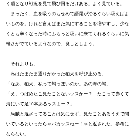
く盾となり戦況を見て飛び回るだけある。よく見ている。
まったく、血を吸うのもせめて語尾が治るぐらい吸えばよ
いものを。けれど言えばまた気にすることを増やすし、少な
くとも辛くなった時にふらっと吸いに来てくれるぐらいに気
軽さがでているようなので、良しとしよう。
それよりも。
私はたまたま通りがかった狛犬を呼び止める。
「なあ、狛犬。私って蛸っぽいのか。あの海の蛸」
「え、つばめたこ見たことないッスかー？ たこって赤くて
海にいて足10本あるッスよー？」
烏賊と混ざってることは気にせず、見たことあるうえで聞
いているといったら≪バカッスねー！≫と返された。参考に
ならない。