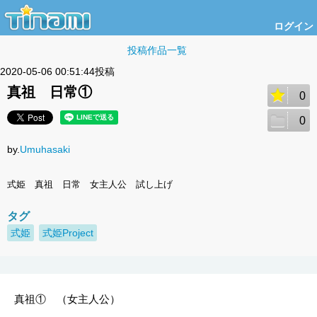
ログイン
投稿作品一覧
2020-05-06 00:51:44投稿
真祖 日常①
0
0
by.
Umuhasaki
式姫 真祖 日常 女主人公 試し上げ
タグ
式姫
式姫Project
真祖① （女主人公）