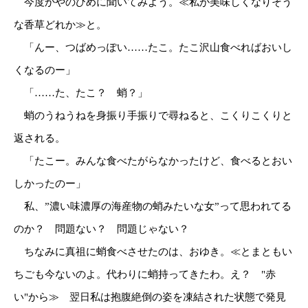
今度かやのひめに聞いてみよう。≪私が美味しくなりそう
な香草どれか≫と。
「んー、つばめっぽい……たこ。たこ沢山食べればおいし
くなるのー」
「……た、たこ？ 蛸？」
蛸のうねうねを身振り手振りで尋ねると、こくりこくりと
返される。
「たこー。みんな食べたがらなかったけど、食べるとおい
しかったのー」
私、”濃い味濃厚の海産物の蛸みたいな女”って思われてる
のか？ 問題ない？ 問題じゃない？
ちなみに真祖に蛸食べさせたのは、おゆき。≪とまともい
ちごも今ないのよ。代わりに蛸持ってきたわ。え？ "赤
い"から≫ 翌日私は抱腹絶倒の姿を凍結された状態で発見