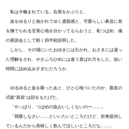
私は今噛まれている。右肩をかぷりと。
血をゆるりと抜かれてゆく虚脱感と、可愛らしい鼻息に首
を撫でられる甘美心地を分かってもらおうと、私つばめ、魂
の座談会として軽く四半刻説明した。
しかし、その場にいたおゆきには引かれ、おさきには違っ
た理解をされ、やさふろひめには違う喜ばれ方をした。短い
時間に詰め込みすぎただろうか。
ゆるゆると血を吸ったあと、ひと心地ついたのか、親友の
式姫"真祖"は顔をもたげた。
「やっぱり、つばめの血おいしくないのー……」
「我慢しなさい……といいたいところだけど、折角提供し
ているんだから美味しく飲んでほしいところだな……」